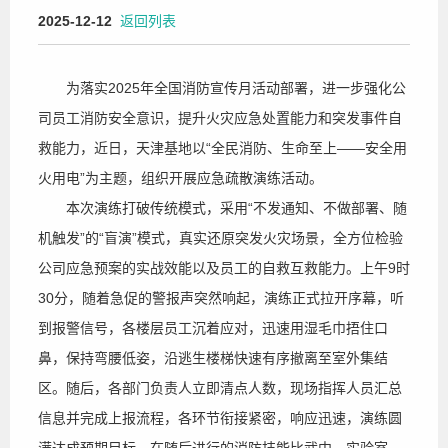
2025-12-12
返回列表
为落实2025年全国消防宣传月活动部署，进一步强化公
司员工消防安全意识，提升火灾应急处置能力和突发事件自
救能力，近日，天津基地以“全民消防、生命至上——安全用
火用电”为主题，组织开展应急疏散演练活动。
本次演练打破传统模式，采用“不发通知、不做部署、随
机触发”的“盲演”模式，真实还原突发火灾场景，全方位检验
公司应急预案的实战效能以及员工的自救互救能力。上午9时
30分，随着急促的警报声突然响起，演练正式拉开序幕，听
到报警信号，各楼层员工沉着应对，迅速用湿毛巾捂住口
鼻，保持弯腰低姿，沿逃生楼梯快速有序撤离至室外集结
区。随后，各部门负责人立即清点人数，现场指挥人员汇总
信息并完成上报流程，各环节衔接紧密，响应迅速，演练圆