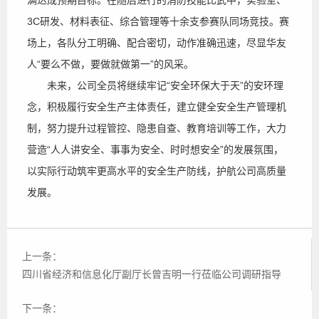
满达成预期目标。在随后进行的消防技能比武中，实验室、
3C研发、材料表征、综合管理等十余支参赛队同场竞技。赛
场上，各队分工明确、配合密切，动作准确迅速，尽显华友
人“要么不做，要做就做第一”的风采。
未来，公司全员将继续牢记“安全环保大于天”的安环理
念，积极履行安全生产主体责任，建立健全安全生产管理机
制，努力提升过程管控、隐患自查、教育培训等工作，大力
营造“人人讲安全、事事为安全、时时想安全”的发展氛围，
以实际行动筑牢更高水平的安全生产防线，护航公司高质量
发展。
上一条：
四川省经济和信息化厅副厅长曾吉明一行莅临公司调研指导
下一条：