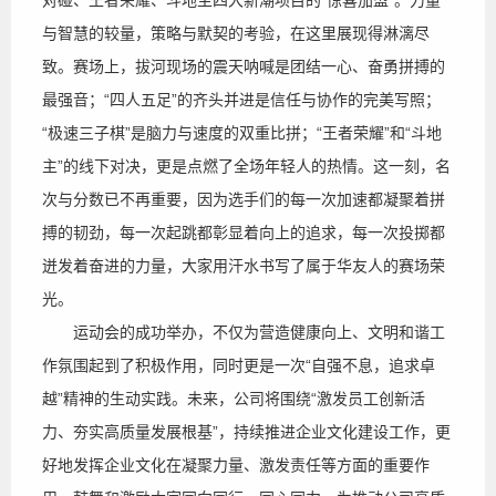
对碰、王者荣耀、斗地主四大新潮项目的“惊喜加盟”。力量
与智慧的较量，策略与默契的考验，在这里展现得淋漓尽
致。赛场上，拔河现场的震天呐喊是团结一心、奋勇拼搏的
最强音；“四人五足”的齐头并进是信任与协作的完美写照；
“极速三子棋”是脑力与速度的双重比拼；“王者荣耀”和“斗地
主”的线下对决，更是点燃了全场年轻人的热情。这一刻，名
次与分数已不再重要，因为选手们的每一次加速都凝聚着拼
搏的韧劲，每一次起跳都彰显着向上的追求，每一次投掷都
迸发着奋进的力量，大家用汗水书写了属于华友人的赛场荣
光。
运动会的成功举办，不仅为营造健康向上、文明和谐工
作氛围起到了积极作用，同时更是一次“自强不息，追求卓
越”精神的生动实践。未来，公司将围绕“激发员工创新活
力、夯实高质量发展根基”，持续推进企业文化建设工作，更
好地发挥企业文化在凝聚力量、激发责任等方面的重要作